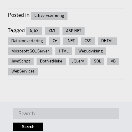
Posted in
Erhvervserfaring
Tagged
AJAX
XML
ASP.NET
Datakonvertering
C#
.NET
CSS
DHTML
Microsoft SQL Server
HTML
Webudvikling
JavaScript
DotNetNuke
JQuery
SQL
VB
WebServices
Search
for: