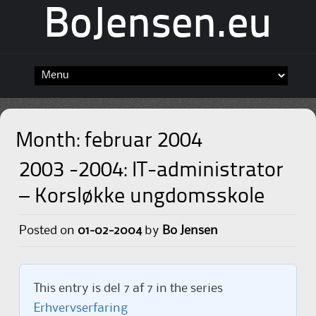
BoJensen.eu
Skip
to
content
Month:
februar 2004
2003 -2004: IT-administrator
– Korsløkke ungdomsskole
Posted on
01-02-2004
by
Bo Jensen
This entry is del 7 af 7 in the series
Erhvervserfaring